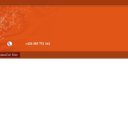
+420 585 751 161
amační řád