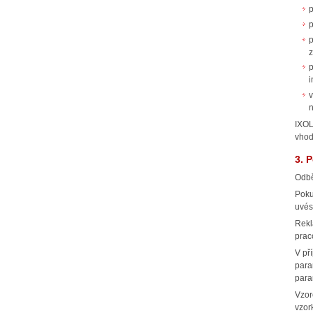
p
p
p
z
v
n
IXOL
vhod
3. 
Odbě
Poku
uvést
Rekl
prac
V př
para
para
Vzor
vzor