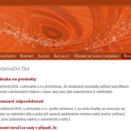
olečnosti
Kontakt
Služby
Aktuality
Všeobecné dodací podmínky
Rekl
klamační řád
Záruka na produkty
ečnost IXOL Lubricants s.r.o prohlašuje, že dodávané produkty splňují specifikace
ené v technických listech v čase, kdy jsou tyto expedovány k odběrateli.
Omezení odpovědnosti
vědnost IXOL Lubricants s.r.o. podle odstavce 1 za vadu kvality se omezuje na
ady na náhradní díly a práci při opravě jakéhokoliv motoru nebo jiného zařízení,
é jsou způsobeny vadou v souvislosti s odst.1
vatel neručí za vady v případě, že: