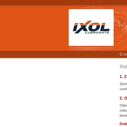
O sp
Re
1. 
Spol
uved
2. 
Odpo
nákl
kter
Doda