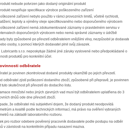
rodukt nebude potvrzen jako dodaný originální produkt
rodukt nesplňuje specifikace výrobce poškozeného zařízení
oškozené zařízení nebylo použito v rámci provozních limitů, včetně rychlosti,
atížení, teploty a výměny oleje specifikovaného nebo doporučeného výrobcem
poškozené zařízení nemá zdokumentované záznamy o pravidelném servisu v
intervalech doporučených výrobcem nebo nemá správné záznamy o údržbě
ady byly způsobené po převzetí odběratelem vnějšími vlivy, nezpůsobil je dodavat
ebo osoby, s pomocí kterých dodavatel plnil svůj závazek.
 Lubricants s.r.o. neposkytuje žádné jiné záruky vyslovené nebo předpokládané o
nosti produktů pro konkrétní účel.
Povinnosti odběratele
ratel je povinen zkontrolovat dodané produkty okamžitě po jejich převzetí.
d odběratel zjistí poškození dodaného zboží, způsobené při přepravě, je povinnen
 tuto skutečnost při převzetí do dodacího listu.
amace množství nebo jiných zjevných vad musí být odběratelem uplatňena do 3
ovních dnůů ode dne převzetí zboží.
ípade, že odběratel má subjektivní dojem, že dodaný produkt neodpovídá
metrúm a kvalitě podle technických informací, má právo na ověření vybraných
metrů na základě laboratorního rozboru.
ek pro rozbor odebere pověrený pracovník dodavatele podle postupu na odběr
ků v závislosti na konkrétním případu nasazení maziva.